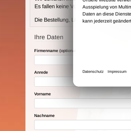
Es fallen keine Vorverkaufs- und Bearbei
Ausspielung von Multi
Daten an diese Dienste
Die Bestellung, Lieferung und Zahlung e
kann jederzeit geänder
Ihre Daten
Firmenname (optional)
Datenschutz
Impressum
Anrede
Vorname
Nachname