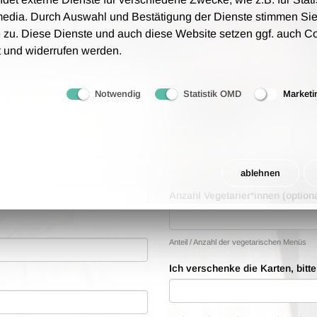
tungsgebühren an - wir berechnen lediglich 1,00 € Porto
media. Durch Auswahl und Bestätigung der Dienste stimmen Sie
 zu. Diese Dienste und auch diese Website setzen ggf. auch C
rfolgt auf Grundlage unsere AGB.
t und widerrufen werden.
Bestellwünsche
Notwendig
Statistik OMD
Marketi
Anzahl der Tickets
Anzahl der Tickets, die Sie bestellen möch
ablehnen
Anzahl Vegetarier*innen (optiona
Anteil / Anzahl der vegetarischen Menüs
Ich verschenke die Karten, bitt