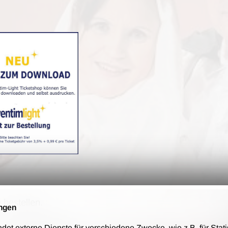
 bestellen.
ngen
nd auf Rechnung zu.
t externe Dienste für verschiedene Zwecke, wie z.B. für Stati