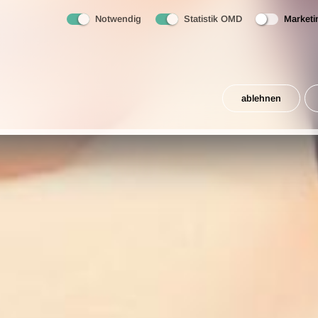
SIND SIE “HAUTNAH D
Notwendig
Statistik OMD
Marketi
es keine weit entfernte Bühne > Unsere Shows finden alle im P
ablehnen