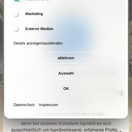
Marketing
Externe Medien
Details anzeigen/ausblenden
ablehnen
Das Premium Internet-Portal für
Auswahl
Künstler
OK
ist überzeugt von unserer Leistung
und Qualität.
Datenschutz
Impressum
„… Wir überlassen nichts dem Zufall,
denn bei unseren Künstlern handelt es sich
ausschließlich um handverlesene, erfahrene Profis. „