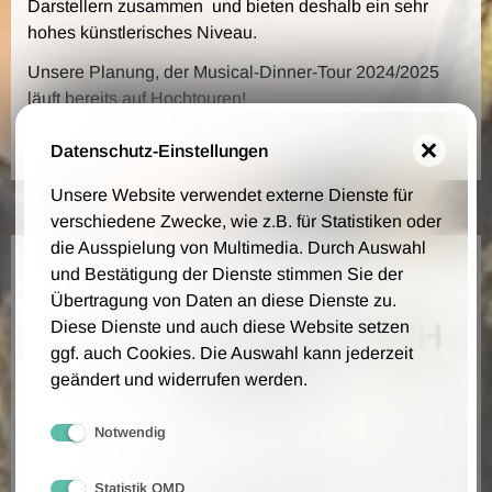
Darstellern zusammen und bieten deshalb ein sehr
hohes künstlerisches Niveau.
Unsere Planung, der Musical-Dinner-Tour 2024/2025
läuft bereits auf Hochtouren!
Datenschutz-Einstellungen
Unsere Website verwendet externe Dienste für
verschiedene Zwecke, wie z.B. für Statistiken oder
die Ausspielung von Multimedia. Durch Auswahl
und Bestätigung der Dienste stimmen Sie der
Übertragung von Daten an diese Dienste zu.
QUALITÄT SETZT SICH
Diese Dienste und auch diese Website setzen
ggf. auch Cookies. Die Auswahl kann jederzeit
DURCH!
geändert und widerrufen werden.
Notwendig
EVENT PORTAL
Statistik OMD