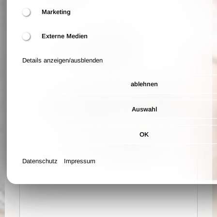
Anzahl der Tickets
Marketing
Anzahl der Tickets, die Sie bestellen möchten
Externe Medien
Anzahl Vegetarier*innen (optional)
Details anzeigen/ausblenden
ablehnen
Anteil / Anzahl der vegetarischen Menüs
Ich verschenke die Karten, bitte reservieren Sie die
Auswahl
Plätze auf folgenden Namen
OK
Haben Sie noch Wünsche oder Fragen?
Datenschutz
Impressum