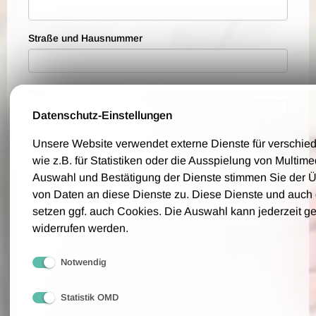
Straße und Hausnummer
PLZ
Datenschutz-Einstellungen
Ort
Unsere Website verwendet externe Dienste für verschi
wie z.B. für Statistiken oder die Ausspielung von Multim
Auswahl und Bestätigung der Dienste stimmen Sie der 
von Daten an diese Dienste zu. Diese Dienste und auch
Telefon
setzen ggf. auch Cookies. Die Auswahl kann jederzeit g
widerrufen werden.
Bitte geben Sie eine Telefonnummer an, über die wir Sie für eventuelle
Rückfragen erreichen können.
Notwendig
Bestellwünsche
Statistik OMD