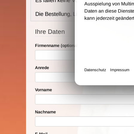
Es fallen keine Vorverkaufs- und Bearbei
Ausspielung von Multi
Daten an diese Dienste
Die Bestellung, Lieferung und Zahlung e
kann jederzeit geänder
Ihre Daten
Firmenname (optional)
Anrede
Datenschutz
Impressum
Vorname
Nachname