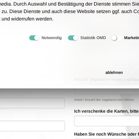
tungsgebühren an - wir berechnen lediglich 1,00 € Porto
media. Durch Auswahl und Bestätigung der Dienste stimmen Sie
 zu. Diese Dienste und auch diese Website setzen ggf. auch C
rfolgt auf Grundlage unsere AGB.
t und widerrufen werden.
Bestellwünsche
Notwendig
Statistik OMD
Marketi
Anzahl der Tickets
Anzahl der Tickets, die Sie bestellen möch
ablehnen
Anzahl Vegetarier*innen (optiona
Anteil / Anzahl der vegetarischen Menüs
Ich verschenke die Karten, bitt
Haben Sie noch Wünsche oder 