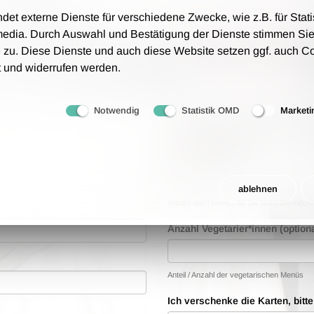
t externe Dienste für verschiedene Zwecke, wie z.B. für Stati
nd auf Rechnung zu.
media. Durch Auswahl und Bestätigung der Dienste stimmen Sie
tungsgebühren an - wir berechnen lediglich 1,00 € Porto
 zu. Diese Dienste und auch diese Website setzen ggf. auch C
t und widerrufen werden.
rfolgt auf Grundlage unsere AGB.
Notwendig
Statistik OMD
Marketi
Bestellwünsche
Anzahl der Tickets
ablehnen
Anzahl der Tickets, die Sie bestellen möch
Anzahl Vegetarier*innen (optiona
Anteil / Anzahl der vegetarischen Menüs
Ich verschenke die Karten, bitt