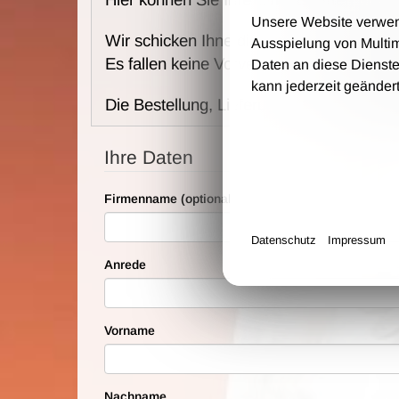
Unsere Website verwende
Wir schicken Ihne die Karten per Post u
Ausspielung von Multi
Es fallen keine Vorverkaufs- und Bearbei
Daten an diese Dienste
kann jederzeit geänder
Die Bestellung, Lieferung und Zahlung e
Ihre Daten
Firmenname (optional)
Datenschutz
Impressum
Anrede
Vorname
Nachname