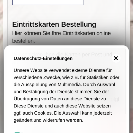
Eintrittskarten Bestellung
Hier können Sie Ihre Eintrittskarten online
bestellen.
Wir schicken Ihne die Karten per Post und
Datenschutz-Einstellungen
auf Rechnung zu.
Es fallen keine Vorverkaufs- und
Unsere Website verwendet externe Dienste für
Bearbeitungsgebühren an - wir berechnen
verschiedene Zwecke, wie z.B. für Statistiken oder
die Ausspielung von Multimedia. Durch Auswahl
lediglich 1,00 € Portokosten pro Bestellung.
und Bestätigung der Dienste stimmen Sie der
Die Bestellung, Lieferung und Zahlung erfolgt
Übertragung von Daten an diese Dienste zu.
Diese Dienste und auch diese Website setzen
auf Grundlage unsere AGB.
ggf. auch Cookies. Die Auswahl kann jederzeit
geändert und widerrufen werden.
Ihre Daten