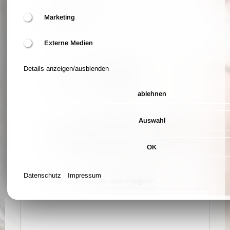
Bestellwünsche
Marketing
Anzahl der Tickets
Externe Medien
Anzahl der Tickets, die Sie bestellen möchten
Details anzeigen/ausblenden
Anzahl Vegetarier*innen (optional)
ablehnen
Anteil / Anzahl der vegetarischen Menüs
Auswahl
Ich verschenke die Karten, bitte reservieren Sie die
Plätze auf folgenden Namen
OK
Datenschutz
Impressum
Haben Sie noch Wünsche oder Fragen?