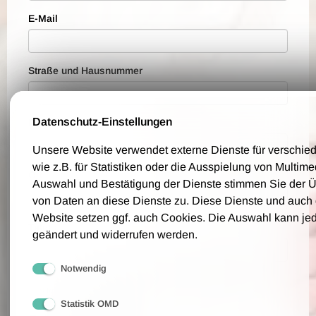
E-Mail
Straße und Hausnummer
Datenschutz-Einstellungen
PLZ
Unsere Website verwendet externe Dienste für verschi
wie z.B. für Statistiken oder die Ausspielung von Multim
Ort
Auswahl und Bestätigung der Dienste stimmen Sie der 
von Daten an diese Dienste zu. Diese Dienste und auch
Website setzen ggf. auch Cookies. Die Auswahl kann jed
Telefon
geändert und widerrufen werden.
Notwendig
Bitte geben Sie eine Telefonnummer an, über die wir Sie für eventuelle
Rückfragen erreichen können.
Statistik OMD