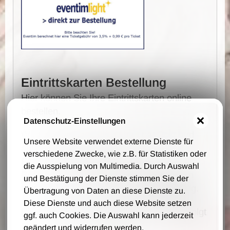
Eintrittskarten Bestellung
Hier können Sie Ihre Eintrittskarten online
bestellen.
Datenschutz-Einstellungen
Wir schicken Ihne die Karten per Post und
Unsere Website verwendet externe Dienste für
auf Rechnung zu.
verschiedene Zwecke, wie z.B. für Statistiken oder
Es fallen keine Vorverkaufs- und
die Ausspielung von Multimedia. Durch Auswahl
Bearbeitungsgebühren an - wir berechnen
und Bestätigung der Dienste stimmen Sie der
lediglich 1,00 € Portokosten pro Bestellung.
Übertragung von Daten an diese Dienste zu.
Diese Dienste und auch diese Website setzen
Die Bestellung, Lieferung und Zahlung erfolgt
ggf. auch Cookies. Die Auswahl kann jederzeit
auf Grundlage unsere AGB.
geändert und widerrufen werden.