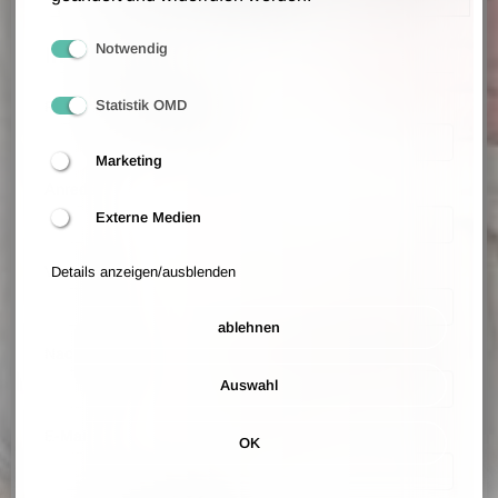
Notwendig
Ihre Daten
Statistik OMD
Firmenname (optional)
Marketing
Anrede
Externe Medien
Vorname
Details anzeigen/ausblenden
ablehnen
Nachname
Auswahl
E-Mail
OK