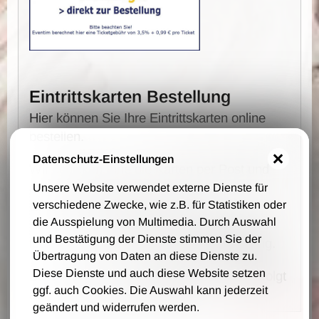
Eintrittskarten Bestellung
Hier können Sie Ihre Eintrittskarten online
bestellen.
Datenschutz-Einstellungen
Wir schicken Ihne die Karten per Post und
auf Rechnung zu.
Unsere Website verwendet externe Dienste für
verschiedene Zwecke, wie z.B. für Statistiken oder
Es fallen keine Vorverkaufs- und
die Ausspielung von Multimedia. Durch Auswahl
Bearbeitungsgebühren an - wir berechnen
und Bestätigung der Dienste stimmen Sie der
lediglich 1,00 € Portokosten pro Bestellung.
Übertragung von Daten an diese Dienste zu.
Diese Dienste und auch diese Website setzen
Die Bestellung, Lieferung und Zahlung erfolgt
ggf. auch Cookies. Die Auswahl kann jederzeit
auf Grundlage unsere AGB.
geändert und widerrufen werden.