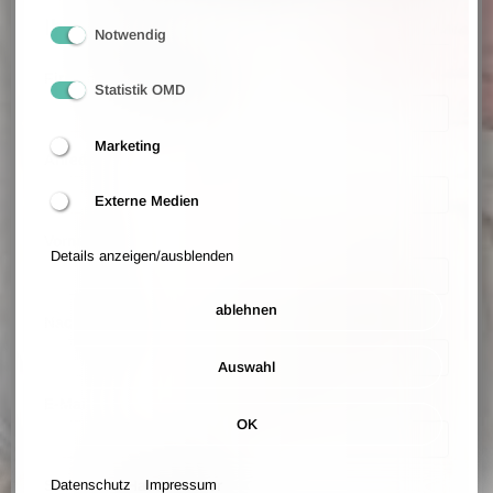
Ihre Daten
Notwendig
Firmenname (optional)
Statistik OMD
Marketing
Anrede
Externe Medien
Vorname
Details anzeigen/ausblenden
ablehnen
Nachname
Auswahl
E-Mail
OK
Straße und Hausnummer
Datenschutz
Impressum