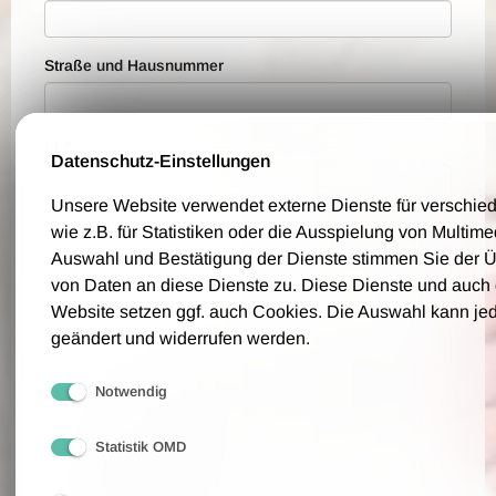
Straße und Hausnummer
PLZ
Datenschutz-Einstellungen
Unsere Website verwendet externe Dienste für verschi
Ort
wie z.B. für Statistiken oder die Ausspielung von Multim
Auswahl und Bestätigung der Dienste stimmen Sie der 
von Daten an diese Dienste zu. Diese Dienste und auch
Website setzen ggf. auch Cookies. Die Auswahl kann jed
Telefon
geändert und widerrufen werden.
Bitte geben Sie eine Telefonnummer an, über die wir Sie für eventuelle
Notwendig
Rückfragen erreichen können.
Statistik OMD
Bestellwünsche