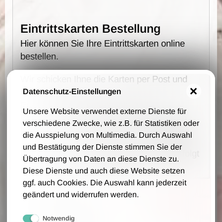
Eintrittskarten Bestellung
Hier können Sie Ihre Eintrittskarten online
bestellen.
Wir schicken Ihne die Karten per Post und
auf Rechnung zu.
Datenschutz-Einstellungen
Es fallen keine Vorverkaufs- und
Unsere Website verwendet externe Dienste für
Bearbeitungsgebühren an - wir berechnen
verschiedene Zwecke, wie z.B. für Statistiken oder
lediglich 1,00 € Portokosten pro Bestellung.
die Ausspielung von Multimedia. Durch Auswahl
und Bestätigung der Dienste stimmen Sie der
Die Bestellung, Lieferung und Zahlung erfolgt
Übertragung von Daten an diese Dienste zu.
auf Grundlage unsere AGB.
Diese Dienste und auch diese Website setzen
ggf. auch Cookies. Die Auswahl kann jederzeit
Ihre Daten
geändert und widerrufen werden.
Notwendig
Firmenname (optional)