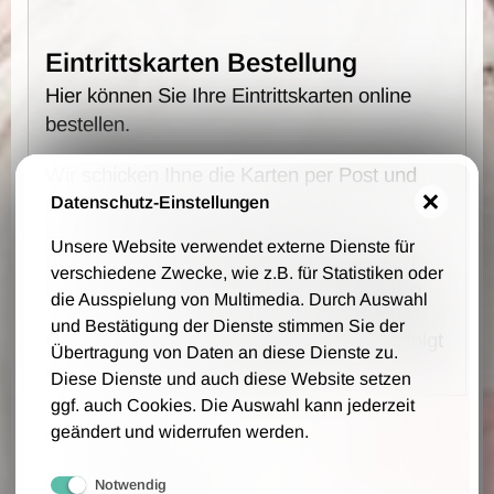
Eintrittskarten Bestellung
Hier können Sie Ihre Eintrittskarten online
bestellen.
Wir schicken Ihne die Karten per Post und
auf Rechnung zu.
Datenschutz-Einstellungen
Es fallen keine Vorverkaufs- und
Unsere Website verwendet externe Dienste für
Bearbeitungsgebühren an - wir berechnen
verschiedene Zwecke, wie z.B. für Statistiken oder
lediglich 1,00 € Portokosten pro Bestellung.
die Ausspielung von Multimedia. Durch Auswahl
und Bestätigung der Dienste stimmen Sie der
Die Bestellung, Lieferung und Zahlung erfolgt
Übertragung von Daten an diese Dienste zu.
auf Grundlage unsere AGB.
Diese Dienste und auch diese Website setzen
ggf. auch Cookies. Die Auswahl kann jederzeit
Ihre Daten
geändert und widerrufen werden.
Firmenname (optional)
Notwendig