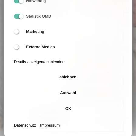
Notwendig
Firmenname (optional)
Statistik OMD
Anrede
Marketing
Externe Medien
Vorname
Details anzeigen/ausblenden
Nachname
ablehnen
Auswahl
E-Mail
OK
Straße und Hausnummer
Datenschutz
Impressum