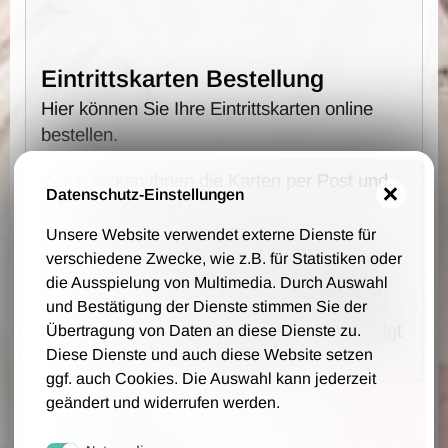
Eintrittskarten Bestellung
Hier können Sie Ihre Eintrittskarten online
bestellen.
Wir schicken Ihnen die Karten per Post und
Datenschutz-Einstellungen
auf Rechnung zu.
Es fallen keine Vorverkaufs- und
Unsere Website verwendet externe Dienste für
Bearbeitungsgebühren an - wir berechnen
verschiedene Zwecke, wie z.B. für Statistiken oder
lediglich 1,00 € Portokosten pro Bestellung.
die Ausspielung von Multimedia. Durch Auswahl
und Bestätigung der Dienste stimmen Sie der
Die Bestellung, Lieferung und Zahlung erfolgt
Übertragung von Daten an diese Dienste zu.
auf Grundlage unserer AGB.
Diese Dienste und auch diese Website setzen
ggf. auch Cookies. Die Auswahl kann jederzeit
geändert und widerrufen werden.
Ihre Daten