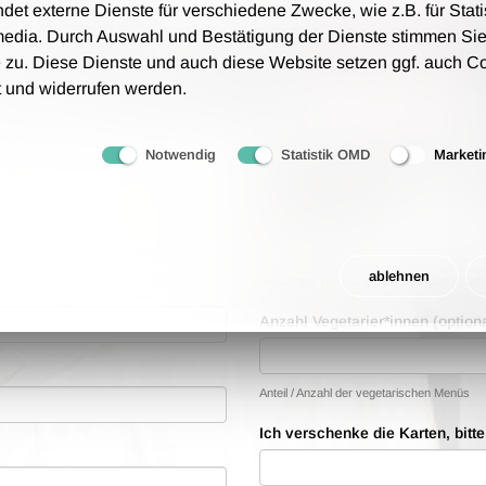
t externe Dienste für verschiedene Zwecke, wie z.B. für Stati
und auf Rechnung zu.
media. Durch Auswahl und Bestätigung der Dienste stimmen Sie
tungsgebühren an - wir berechnen lediglich 1,00 € Porto
 zu. Diese Dienste und auch diese Website setzen ggf. auch C
t und widerrufen werden.
rfolgt auf Grundlage unserer AGB.
Notwendig
Statistik OMD
Marketi
Bestellwünsche
Anzahl der Tickets
ablehnen
Anzahl der Tickets, die Sie bestellen möch
Anzahl Vegetarier*innen (optiona
Anteil / Anzahl der vegetarischen Menüs
Ich verschenke die Karten, bitt