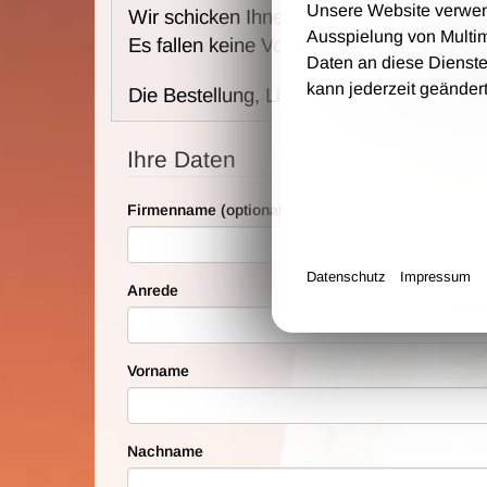
Unsere Website verwende
Wir schicken Ihnen die Karten per Post 
Ausspielung von Multi
Es fallen keine Vorverkaufs- und Bearbei
Daten an diese Dienste
kann jederzeit geänder
Die Bestellung, Lieferung und Zahlung e
Ihre Daten
Firmenname (optional)
Datenschutz
Impressum
Anrede
Vorname
Nachname