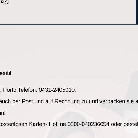
URRO
ritif
l Porto
Telef
on: 0431-2405010.
 auch per Post und auf Rechnung zu und verpacken sie 
an!
 kostenlosen Karten- Hotline 0800-040236654 oder bestel