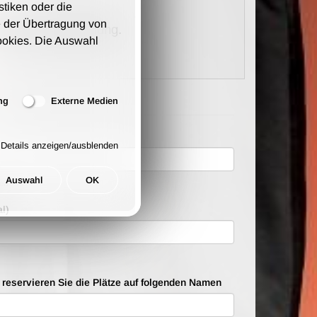
stiken oder die
 der Übertragung von
kosten pro Bestellung.
ookies. Die Auswahl
ng
Externe Medien
Details anzeigen/ausblenden
Auswahl
OK
ten
l)
e reservieren Sie die Plätze auf folgenden Namen