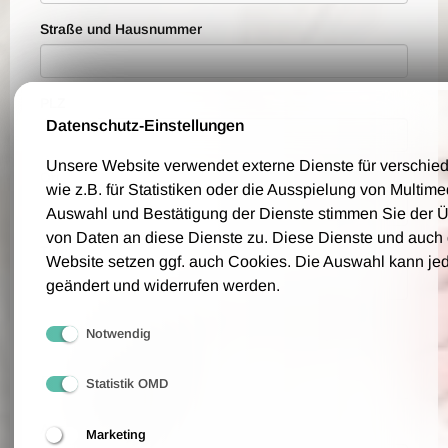
Straße und Hausnummer
PLZ
Datenschutz-Einstellungen
Unsere Website verwendet externe Dienste für verschi
Ort
wie z.B. für Statistiken oder die Ausspielung von Multim
Auswahl und Bestätigung der Dienste stimmen Sie der 
von Daten an diese Dienste zu. Diese Dienste und auch
Telefon
Website setzen ggf. auch Cookies. Die Auswahl kann jed
geändert und widerrufen werden.
Bitte geben Sie eine Telefonnummer an, über die wir Sie für eventuelle
Notwendig
Rückfragen erreichen können.
Bestellwünsche
Statistik OMD
Anzahl der Tickets
Marketing