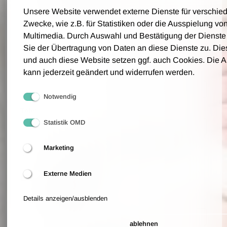
Unsere Website verwendet externe Dienste für verschie
Zwecke, wie z.B. für Statistiken oder die Ausspielung vo
PLZ
Multimedia. Durch Auswahl und Bestätigung der Dienst
Sie der Übertragung von Daten an diese Dienste zu. Die
und auch diese Website setzen ggf. auch Cookies. Die 
kann jederzeit geändert und widerrufen werden.
Ort
Notwendig
Telefon
Statistik OMD
Bitte geben Sie eine Telefonnummer an, über die wir Sie für eventuelle
Marketing
Rückfragen erreichen können.
Externe Medien
Bestellwünsche
Details anzeigen/ausblenden
Anzahl der Tickets
ablehnen