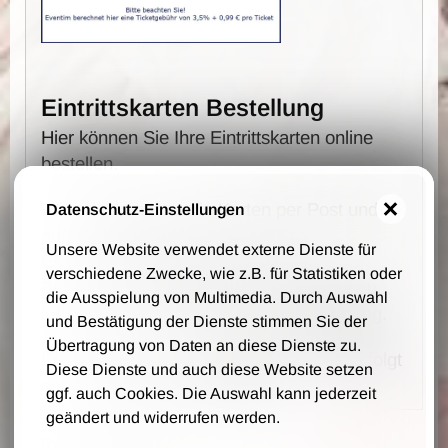
Eintrittskarten Bestellung
Hier können Sie Ihre Eintrittskarten online
bestellen.
Wir schicken Ihne die Karten per Post und
Datenschutz-Einstellungen
auf Rechnung zu.
Unsere Website verwendet externe Dienste für
Es fallen keine Vorverkaufs- und
verschiedene Zwecke, wie z.B. für Statistiken oder
Bearbeitungsgebühren an - wir berechnen
die Ausspielung von Multimedia. Durch Auswahl
lediglich 1,00 € Portokosten pro Bestellung.
und Bestätigung der Dienste stimmen Sie der
Übertragung von Daten an diese Dienste zu.
Die Bestellung, Lieferung und Zahlung erfolgt
Diese Dienste und auch diese Website setzen
auf Grundlage unsere AGB.
ggf. auch Cookies. Die Auswahl kann jederzeit
geändert und widerrufen werden.
Ihre Daten