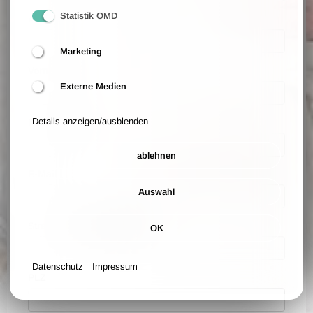
Statistik OMD
Anrede
Marketing
Vorname
Externe Medien
Details anzeigen/ausblenden
Nachname
ablehnen
E-Mail
Auswahl
Straße und Hausnummer
OK
Datenschutz
Impressum
PLZ