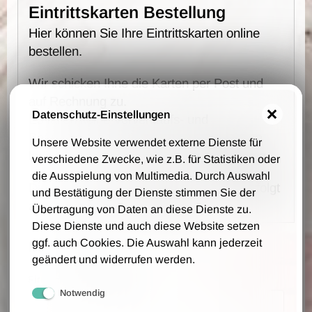
Eintrittskarten Bestellung
Hier können Sie Ihre Eintrittskarten online
bestellen.
Wir schicken Ihne die Karten per Post und
auf Rechnung zu.
Datenschutz-Einstellungen
Es fallen keine Vorverkaufs- und
Bearbeitungsgebühren an - wir berechnen
Unsere Website verwendet externe Dienste für
lediglich 1,00 € Portokosten pro Bestellung.
verschiedene Zwecke, wie z.B. für Statistiken oder
die Ausspielung von Multimedia. Durch Auswahl
Die Bestellung, Lieferung und Zahlung erfolgt
und Bestätigung der Dienste stimmen Sie der
auf Grundlage unsere AGB.
Übertragung von Daten an diese Dienste zu.
Diese Dienste und auch diese Website setzen
ggf. auch Cookies. Die Auswahl kann jederzeit
Ihre Daten
geändert und widerrufen werden.
Firmenname (optional)
Notwendig