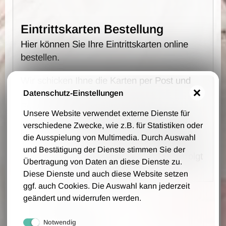
Eintrittskarten Bestellung
Hier können Sie Ihre Eintrittskarten online
bestellen.
Wir schicken Ihne die Karten per Post und
auf Rechnung zu.
Datenschutz-Einstellungen
Es fallen keine Vorverkaufs- und
Unsere Website verwendet externe Dienste für
Bearbeitungsgebühren an - wir berechnen
verschiedene Zwecke, wie z.B. für Statistiken oder
lediglich 1,00 € Portokosten pro Bestellung.
die Ausspielung von Multimedia. Durch Auswahl
und Bestätigung der Dienste stimmen Sie der
Die Bestellung, Lieferung und Zahlung erfolgt
Übertragung von Daten an diese Dienste zu.
auf Grundlage unsere AGB.
Diese Dienste und auch diese Website setzen
ggf. auch Cookies. Die Auswahl kann jederzeit
Ihre Daten
geändert und widerrufen werden.
Notwendig
Firmenname (optional)