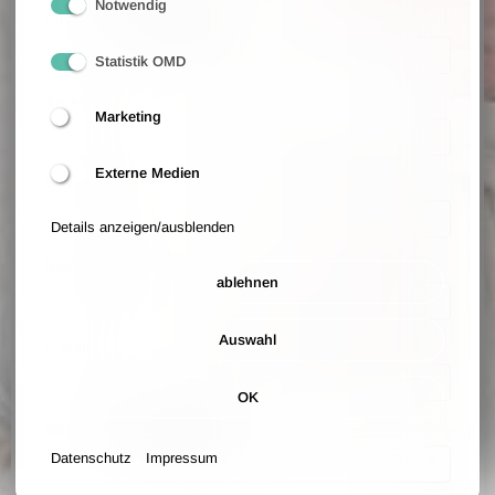
Notwendig
Firmenname (optional)
Statistik OMD
Anrede
Marketing
Externe Medien
Vorname
Details anzeigen/ausblenden
Nachname
ablehnen
Auswahl
E-Mail
OK
Straße und Hausnummer
Datenschutz
Impressum