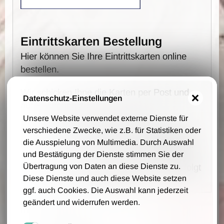
Eintrittskarten Bestellung
Hier können Sie Ihre Eintrittskarten online
bestellen.
Wir schicken Ihne die Karten per Post und
Datenschutz-Einstellungen
auf Rechnung zu.
Es fallen keine Vorverkaufs- und
Unsere Website verwendet externe Dienste für
Bearbeitungsgebühren an - wir berechnen
verschiedene Zwecke, wie z.B. für Statistiken oder
die Ausspielung von Multimedia. Durch Auswahl
lediglich 1,00 € Portokosten pro Bestellung.
und Bestätigung der Dienste stimmen Sie der
Die Bestellung, Lieferung und Zahlung erfolgt
Übertragung von Daten an diese Dienste zu.
Diese Dienste und auch diese Website setzen
auf Grundlage unsere AGB.
ggf. auch Cookies. Die Auswahl kann jederzeit
geändert und widerrufen werden.
Ihre Daten