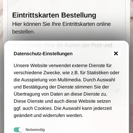
Eintrittskarten Bestellung
Hier können Sie Ihre Eintrittskarten online
bestellen.
Wir schicken Ihne die Karten per Post und
auf Rechnung zu.
Datenschutz-Einstellungen
Es fallen keine Vorverkaufs- und
Unsere Website verwendet externe Dienste für
Bearbeitungsgebühren an - wir berechnen
verschiedene Zwecke, wie z.B. für Statistiken oder
lediglich 1,00 € Portokosten pro Bestellung.
die Ausspielung von Multimedia. Durch Auswahl
und Bestätigung der Dienste stimmen Sie der
Die Bestellung, Lieferung und Zahlung erfolgt
Übertragung von Daten an diese Dienste zu.
auf Grundlage unsere AGB.
Diese Dienste und auch diese Website setzen
ggf. auch Cookies. Die Auswahl kann jederzeit
Ihre Daten
geändert und widerrufen werden.
Firmenname (optional)
Notwendig