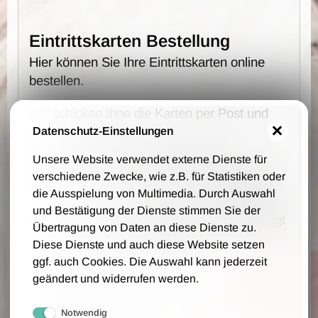
Eintrittskarten Bestellung
Hier können Sie Ihre Eintrittskarten online
bestellen.
Wir schicken Ihne die Karten per Post und
auf Rechnung zu.
Datenschutz-Einstellungen
Es fallen keine Vorverkaufs- und
Unsere Website verwendet externe Dienste für
Bearbeitungsgebühren an - wir berechnen
verschiedene Zwecke, wie z.B. für Statistiken oder
lediglich 1,00 € Portokosten pro Bestellung.
die Ausspielung von Multimedia. Durch Auswahl
und Bestätigung der Dienste stimmen Sie der
Die Bestellung, Lieferung und Zahlung erfolgt
Übertragung von Daten an diese Dienste zu.
auf Grundlage unsere AGB.
Diese Dienste und auch diese Website setzen
ggf. auch Cookies. Die Auswahl kann jederzeit
Ihre Daten
geändert und widerrufen werden.
Notwendig
Firmenname (optional)