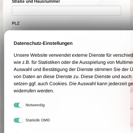
Straße und Hausnummer
PLZ
Datenschutz-Einstellungen
Ort
Unsere Website verwendet externe Dienste für verschi
wie z.B. für Statistiken oder die Ausspielung von Multim
Telefon
Auswahl und Bestätigung der Dienste stimmen Sie der 
von Daten an diese Dienste zu. Diese Dienste und auch
setzen ggf. auch Cookies. Die Auswahl kann jederzeit g
Bitte geben Sie eine Telefonnummer an, über die wir Sie für eventuelle
widerrufen werden.
Rückfragen erreichen können.
Bestellwünsche
Notwendig
Anzahl der Tickets
Statistik OMD