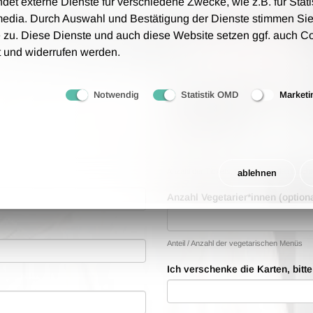
und auf Rechnung zu.
t externe Dienste für verschiedene Zwecke, wie z.B. für Stati
tungsgebühren an - wir berechnen lediglich 1,00 € Porto
media. Durch Auswahl und Bestätigung der Dienste stimmen Sie
 zu. Diese Dienste und auch diese Website setzen ggf. auch C
rfolgt auf Grundlage unserer AGB.
t und widerrufen werden.
Bestellwünsche
Notwendig
Statistik OMD
Marketi
Anzahl der Tickets
Anzahl der Tickets, die Sie bestellen möch
ablehnen
Anzahl Vegetarier*innen (optiona
Anteil / Anzahl der vegetarischen Menüs
Ich verschenke die Karten, bitt