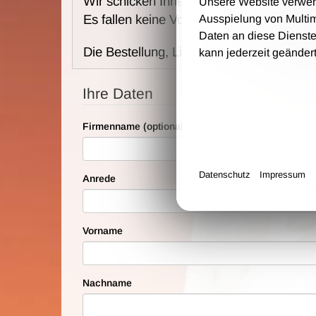
Wir schicken Ihnen die Karten per Post 
Unsere Website verwende
Es fallen keine Vorverkaufs- und Bearbei
Ausspielung von Multi
Daten an diese Dienste
Die Bestellung, Lieferung und Zahlung e
kann jederzeit geänder
Ihre Daten
Firmenname (optional)
Datenschutz
Impressum
Anrede
Vorname
Nachname