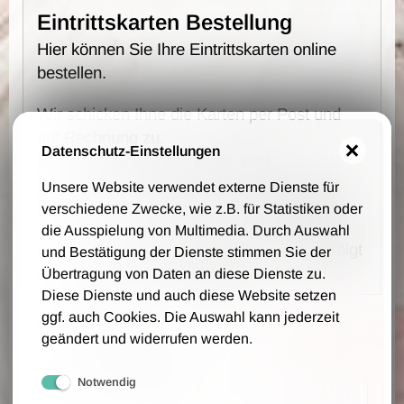
Eintrittskarten Bestellung
Hier können Sie Ihre Eintrittskarten online
bestellen.
Wir schicken Ihne die Karten per Post und
auf Rechnung zu.
Datenschutz-Einstellungen
Es fallen keine Vorverkaufs- und
Bearbeitungsgebühren an - wir berechnen
Unsere Website verwendet externe Dienste für
lediglich 1,00 € Portokosten pro Bestellung.
verschiedene Zwecke, wie z.B. für Statistiken oder
die Ausspielung von Multimedia. Durch Auswahl
Die Bestellung, Lieferung und Zahlung erfolgt
und Bestätigung der Dienste stimmen Sie der
auf Grundlage unsere AGB.
Übertragung von Daten an diese Dienste zu.
Diese Dienste und auch diese Website setzen
ggf. auch Cookies. Die Auswahl kann jederzeit
Ihre Daten
geändert und widerrufen werden.
Firmenname (optional)
Notwendig