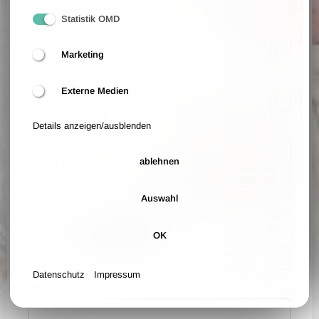
Statistik OMD
Anrede
Marketing
Vorname
Externe Medien
Details anzeigen/ausblenden
Nachname
ablehnen
E-Mail
Auswahl
Straße und Hausnummer
OK
Datenschutz
Impressum
PLZ