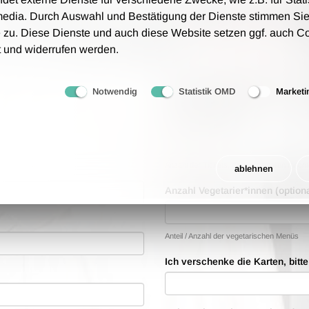
tungsgebühren an - wir berechnen lediglich 1,00 € Porto
media. Durch Auswahl und Bestätigung der Dienste stimmen Sie
 zu. Diese Dienste und auch diese Website setzen ggf. auch C
rfolgt auf Grundlage unsere AGB.
t und widerrufen werden.
Bestellwünsche
Notwendig
Statistik OMD
Marketi
Anzahl der Tickets
Anzahl der Tickets, die Sie bestellen möch
ablehnen
Anzahl Vegetarier*innen (optiona
Anteil / Anzahl der vegetarischen Menüs
Ich verschenke die Karten, bitt