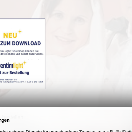
 bestellen.
ngen
nd auf Rechnung zu.
t externe Dienste für verschiedene Zwecke, wie z.B. für Stati