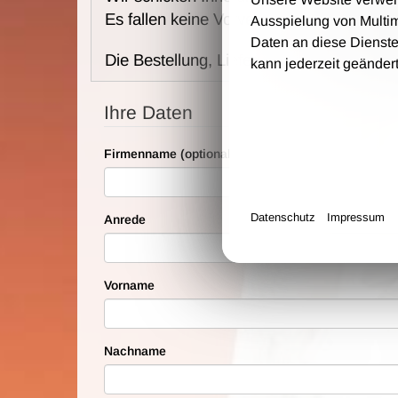
Es fallen keine Vorverkaufs- und Bearbei
Ausspielung von Multi
Daten an diese Dienste
Die Bestellung, Lieferung und Zahlung e
kann jederzeit geänder
Ihre Daten
Firmenname (optional)
Datenschutz
Impressum
Anrede
Vorname
Nachname