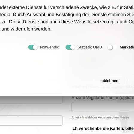
t externe Dienste für verschiedene Zwecke, wie z.B. für Stati
nd auf Rechnung zu.
media. Durch Auswahl und Bestätigung der Dienste stimmen Sie
tungsgebühren an - wir berechnen lediglich 1,00 € Porto
 zu. Diese Dienste und auch diese Website setzen ggf. auch C
t und widerrufen werden.
rfolgt auf Grundlage unsere AGB.
Notwendig
Statistik OMD
Marketi
Bestellwünsche
Anzahl der Tickets
ablehnen
Anzahl der Tickets, die Sie bestellen möch
Anzahl Vegetarier*innen (optiona
Anteil / Anzahl der vegetarischen Menüs
Ich verschenke die Karten, bitt