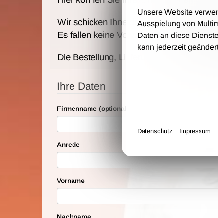
Unsere Website verwende
Wir schicken Ihne die Karten per Post u
Ausspielung von Multi
Es fallen keine Vorverkaufs- und Bearbei
Daten an diese Dienste
kann jederzeit geänder
Die Bestellung, Lieferung und Zahlung e
Ihre Daten
Firmenname (optional)
Datenschutz
Impressum
Anrede
Vorname
Nachname